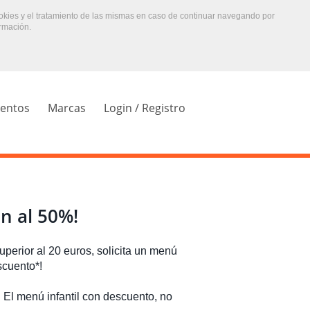
ookies y el tratamiento de las mismas en caso de continuar navegando por
rmación.
ientos
Marcas
Login / Registro
n al 50%!
uperior al 20 euros, solicita un menú
scuento*!
El menú infantil con descuento, no