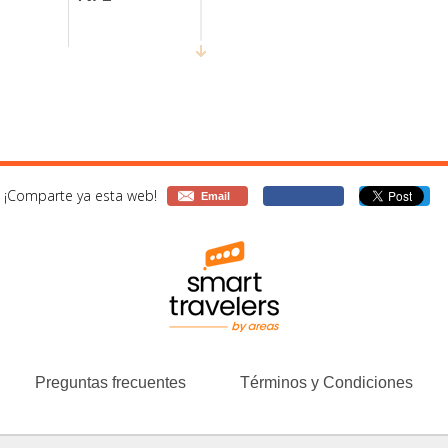
AIREA
N/E
CIA
N/E
¡Comparte ya esta web!
Email
N/E
 VALENCIA
N/E
LBAO
REKA
Preguntas frecuentes
Términos y Condiciones
N/E