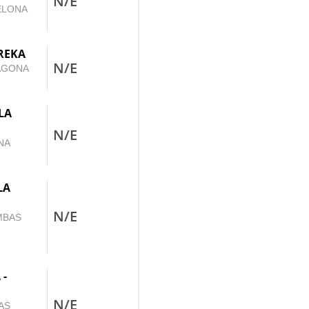
N/E
CELONA
UREKA
N/E
RAGONA
LA
N/E
ONA
LA
N/E
MBAS
 -
N/E
AS