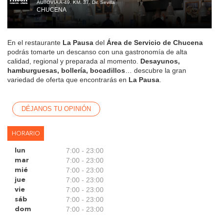
AUTOVIA A-49, KM. 37. Dir. Sevilla
CHUCENA
En el restaurante
La Pausa
del
Área de Servicio de Chucena
podrás tomarte un descanso con una gastronomía de alta
calidad, regional y preparada al momento.
Desayunos,
hamburguesas, bollería, bocadillos
… descubre la gran
variedad de oferta que encontrarás en
La Pausa
.
DÉJANOS TU OPINIÓN
HORARIO
7:00 - 23:00
lun
7:00 - 23:00
mar
7:00 - 23:00
mié
7:00 - 23:00
jue
7:00 - 23:00
vie
7:00 - 23:00
sáb
7:00 - 23:00
dom