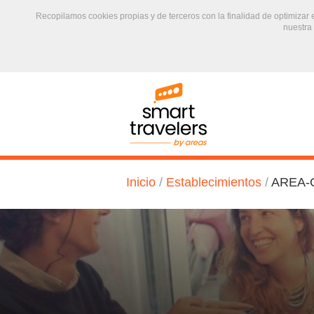
Recopilamos cookies propias y de terceros con la finalidad de optimizar
nuestra
text.skipToContent
text.skipToNavigation
Inicio
/
Establecimientos
/
AREA-