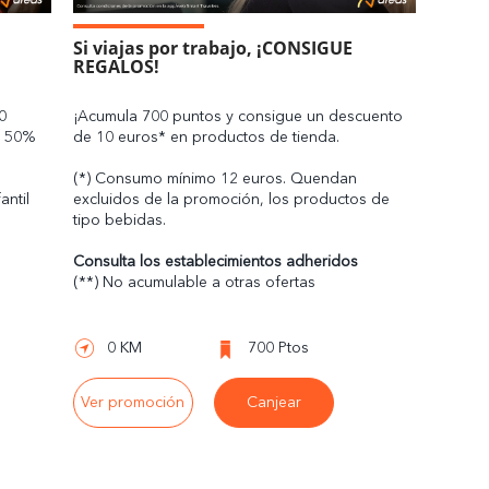
Si viajas por trabajo, ¡CONSIGUE
REGALOS!
0
¡Acumula 700 puntos y consigue un descuento
 a 50%
de 10 euros* en productos de tienda.
(*) Consumo mínimo 12 euros. Quendan
antil
excluidos de la promoción, los productos de
e
tipo bebidas.
Consulta los establecimientos adheridos
(**) No acumulable a otras ofertas
0 KM
700 Ptos
Ver promoción
Canjear