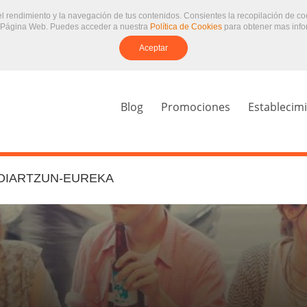
 el rendimiento y la navegación de tus contenidos. Consientes la recopilación de c
 Página Web. Puedes acceder a nuestra
Política de Cookies
para obtener mas info
Aceptar
Blog
Promociones
Establecim
OIARTZUN-EUREKA