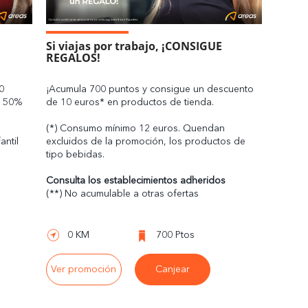
Si viajas por trabajo, ¡CONSIGUE
REGALOS!
0
¡Acumula 700 puntos y consigue un descuento
 a 50%
de 10 euros* en productos de tienda.
(*) Consumo mínimo 12 euros. Quendan
antil
excluidos de la promoción, los productos de
e
tipo bebidas.
Consulta los establecimientos adheridos
(**) No acumulable a otras ofertas
0 KM
700 Ptos
Ver promoción
Canjear