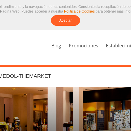
 el rendimiento y la navegación de tus contenidos. Consientes la recopilación de c
 Página Web. Puedes acceder a nuestra
Política de Cookies
para obtener mas info
Aceptar
Blog
Promociones
Establecim
MEDOL-THEMARKET