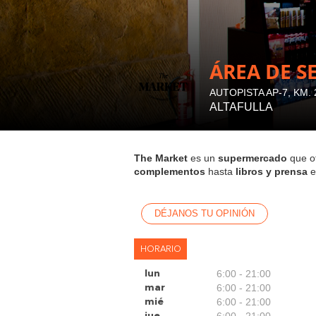
ÁREA DE S
AUTOPISTA AP-7, KM. 2
ALTAFULLA
The Market
es un
supermercado
que o
complementos
hasta
libros y prensa
e
DÉJANOS TU OPINIÓN
HORARIO
6:00 - 21:00
lun
6:00 - 21:00
mar
6:00 - 21:00
mié
6:00 - 21:00
jue