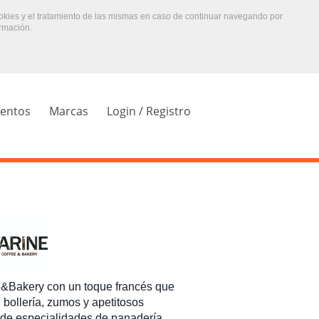
ookies y el tratamiento de las mismas en caso de continuar navegando por
rmación.
ientos
Marcas
Login / Registro
&Bakery con un toque francés que
 bollería, zumos y apetitosos
 de especialidades de panadería