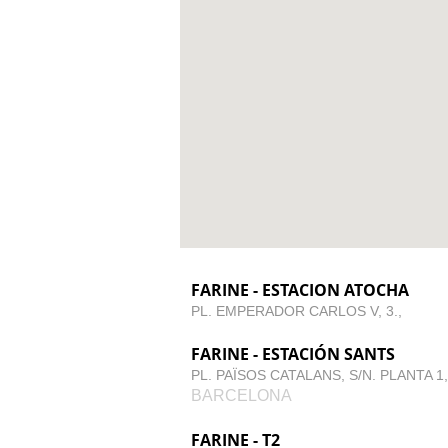
FARINE - ESTACION ATOCHA
PL. EMPERADOR CARLOS V, 3.,
FARINE - ESTACIÓN SANTS
PL. PAÏSOS CATALANS, S/N. PLANTA 1,
BARCELONA
FARINE - T2