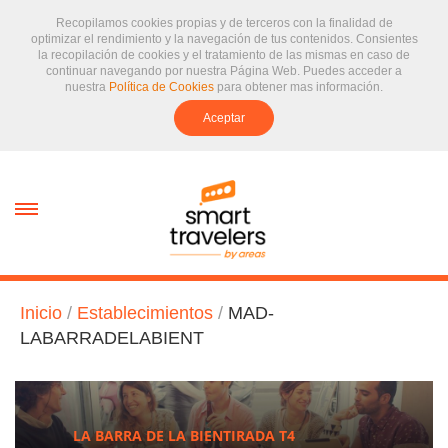
Recopilamos cookies propias y de terceros con la finalidad de
optimizar el rendimiento y la navegación de tus contenidos. Consientes
la recopilación de cookies y el tratamiento de las mismas en caso de
continuar navegando por nuestra Página Web. Puedes acceder a
nuestra
Política de Cookies
para obtener mas información.
Aceptar
text.skipToContent
text.skipToNavigation
Inicio
/
Establecimientos
/
MAD-
LABARRADELABIENT
LA BARRA DE LA BIENTIRADA T4