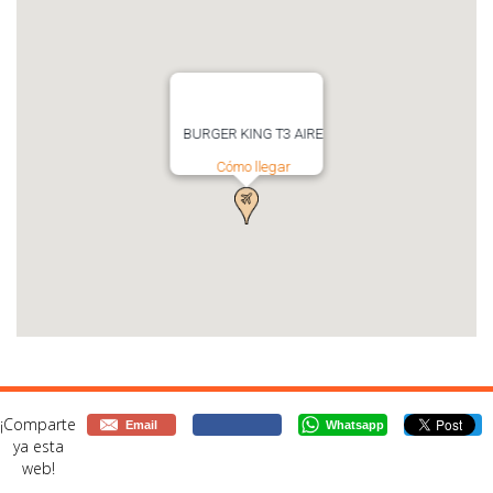
BURGER KING T3 AIRE
Cómo llegar
¡Comparte
Email
Whatsapp
ya esta
web!