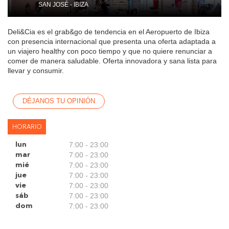
SAN JOSÉ - IBIZA
Deli&Cia es el grab&go de tendencia en el Aeropuerto de Ibiza
con presencia internacional que presenta una oferta adaptada a
un viajero healthy con poco tiempo y que no quiere renunciar a
comer de manera saludable. Oferta innovadora y sana lista para
llevar y consumir.
DÉJANOS TU OPINIÓN
HORARIO
7:00 - 23:00
lun
7:00 - 23:00
mar
7:00 - 23:00
mié
7:00 - 23:00
jue
7:00 - 23:00
vie
7:00 - 23:00
sáb
7:00 - 23:00
dom