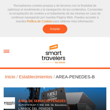
Recopilamos cookies propias y de terceros con la finalidad de
optimizar el rendimiento y la navegación de tus contenidos. Consientes
la recopilación de cookies y el tratamiento de las mismas en caso de
continuar navegando por nuestra Página Web. Puedes acceder a
nuestra
Política de Cookies
para obtener mas información.
Aceptar
text.skipToContent
text.skipToNavigation
Inicio
/
Establecimientos
/
AREA-PENEDES-B
ÁREA DE SERVICIO PENEDÈS
AUTOPISTA AP-7, KM. 208. Dir. Barcelona
L'ARBOÇ DEL PENEDES