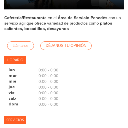
Cafetería/Restaurante
en el
Área de Servicio Penedès
con un
servicio ágil que ofrece variedad de productos como
platos
calientes, bocadillos, desayunos
…
Llámanos
DÉJANOS TU OPINIÓN
HORARIO
0:00 - 0:00
lun
0:00 - 0:00
mar
0:00 - 0:00
mié
0:00 - 0:00
jue
0:00 - 0:00
vie
0:00 - 0:00
sáb
0:00 - 0:00
dom
SERVICIOS