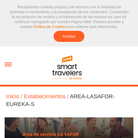
Recopilamos cookies propias y de terceros con la finalidad de
optimizar el rendimiento y la navegación de tus contenidos. Consientes
la recopilación de cookies y el tratamiento de las mismas en caso de
continuar navegando por nuestra Página Web. Puedes acceder a
nuestra
Política de Cookies
para obtener mas información.
Aceptar
text.skipToContent
text.skipToNavigation
Inicio
/
Establecimientos
/
AREA-LASAFOR-
EUREKA-S
Área de servicio LA SAFOR