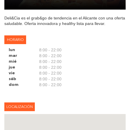
Deli&Cia es el grab&go de tendencia en el Alicante con una oferta
saludable. Oferta innovadora y healthy lista para llevar.
HORARIO
8:00 - 22:00
lun
8:00 - 22:00
mar
8:00 - 22:00
mié
8:00 - 22:00
jue
8:00 - 22:00
vie
8:00 - 22:00
sáb
8:00 - 22:00
dom
LOCALIZACIÓN