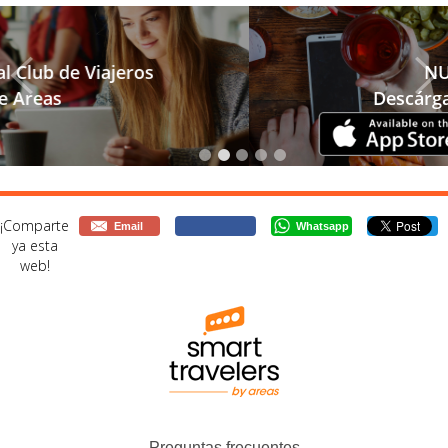
NUEVA APP
Descárgatela y disfruta
¡Comparte
Email
Whatsapp
ya esta
web!
Preguntas frecuentes